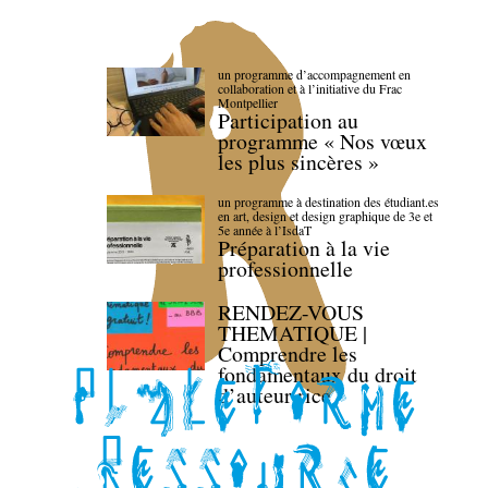
un programme d’accompagnement en
collaboration et à l’initiative du Frac
Montpellier
Participation au
programme « Nos vœux
les plus sincères »
un programme à destination des étudiant.es
en art, design et design graphique de 3e et
5e année à l’IsdaT
Préparation à la vie
professionnelle
RENDEZ-VOUS
THEMATIQUE |
Comprendre les
fondamentaux du droit
d’auteur·rice