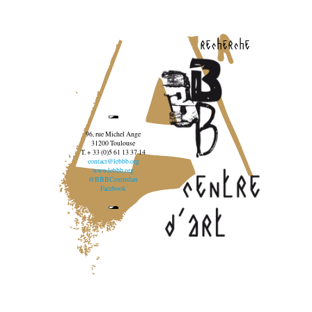
recherche
96, rue Michel Ange
31200 Toulouse
T. + 33 (0)5 61 13 37 14
contact@lebbb.org
www.lebbb.org
@BBBCentredart
Facebook