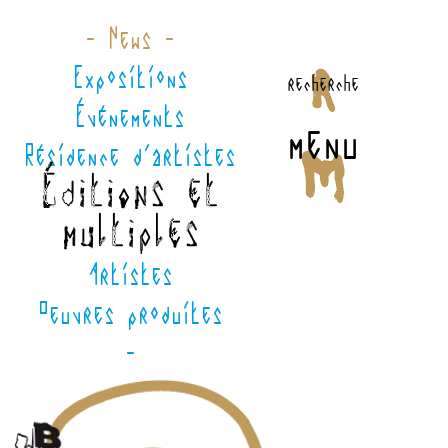
- News -
Expositions
recherche
Événements
menu
Résidence d'artistes
Éditions et
multiples
Artistes
Oeuvres produites
-