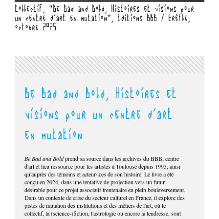
Collectif, "Be Bad and Bold, Histoires et visions pour
Coll
un centre d'art en mutation", Editions BBB / Trèfle,
un c
octobre 2025
octo
Be Bad and Bold, Histoires et
visions pour un centre d'art
en mutation
Be Bad and Bold
prend sa source dans les archives du BBB, centre
d'art et lieu ressource pour les artistes à Toulouse depuis 1993, ainsi
qu'auprès des témoins et acteur·ices de son histoire. Le livre a été
conçu en 2024, dans une tentative de projection vers un futur
désirable pour ce projet associatif trentenaire en plein bouleversement.
Dans un contexte de crise du secteur culturel en France, il explore des
pistes de mutation des institutions et des métiers de l'art, où le
collectif, la (science-)fiction, l'astrologie ou encore la tendresse, sont