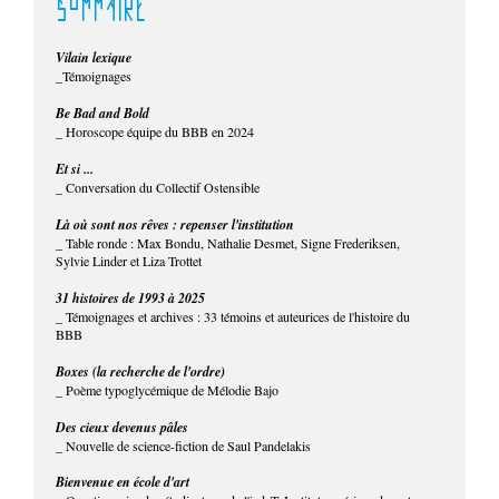
SOMMAIRE
Vilain lexique
_Témoignages
Be Bad and Bold
_ Horoscope équipe du BBB en 2024
Et si ...
_ Conversation du Collectif Ostensible
Là où sont nos rêves : repenser l'institution
_ Table ronde : Max Bondu, Nathalie Desmet, Signe Frederiksen,
Sylvie Linder et Liza Trottet
31 histoires de 1993 à 2025
_ Témoignages et archives : 33 témoins et auteurices de l'histoire du
BBB
Boxes (la recherche de l'ordre)
_ Poème typoglycémique de Mélodie Bajo
Des cieux devenus pâles
_ Nouvelle de science-fiction de Saul Pandelakis
Bienvenue en école d'art