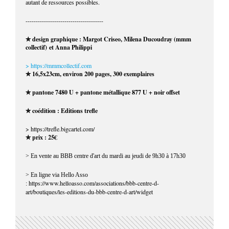
autant de ressources possibles.
--------------------------------------
✮ design graphique : Margot Criseo, Milena Ducoudray (mmm
collectif) et Anna Philippi
> https://mmmcollectif.com
✮ 16,5x23cm, environ 200 pages, 300 exemplaires
✮ pantone 7480 U + pantone métallique 877 U + noir offset
✮ coédition : Editions trefle
> https://trefle.bigcartel.com/
✮ prix : 25€
> En vente au BBB centre d'art du mardi au jeudi de 9h30 à 17h30
> En ligne via Hello Asso
https://www.helloasso.com/associations/bbb-centre-d-
:
art/boutiques/les-editions-du-bbb-centre-d-art/widget