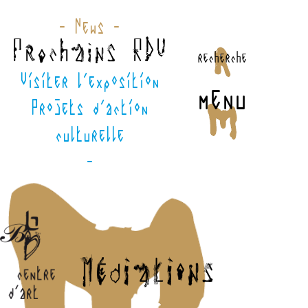
- News -
Prochains RDV
recherche
Visiter l'exposition
menu
Projets d'action
culturelle
-