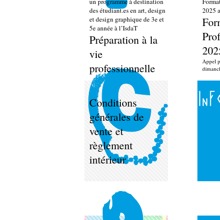
un programme à destination
Format
des étudiant.es en art, design
2025 a
et design graphique de 3e et
For
5e année à l’IsdaT
Prof
Préparation à la
202
vie
Appel p
professionnelle
dimanc
Inf
Conditions
générales de
vente et
règlement
intérieur