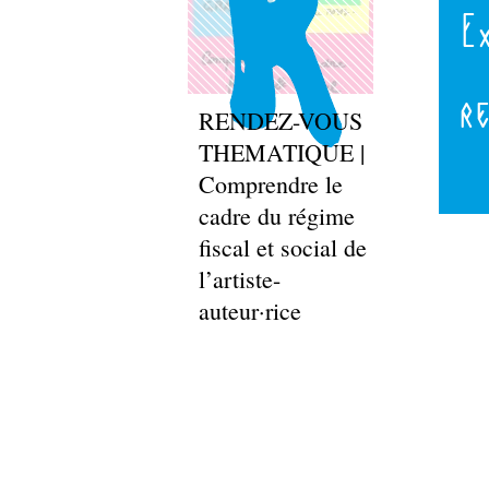
E
r
RENDEZ-VOUS
THEMATIQUE |
Comprendre le
cadre du régime
fiscal et social de
l’artiste-
auteur·rice