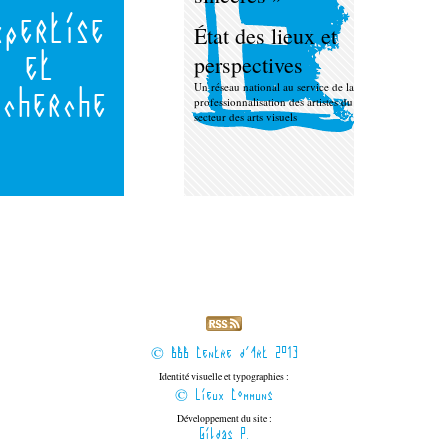
xpertise
État des lieux et
et
perspectives
Un réseau national au service de la
echerche
professionnalisation des artistes du
secteur des arts visuels
© BBB Centre d'Art 2013
Identité visuelle et typographies :
© Lieux Communs
Développement du site :
Gildas P.