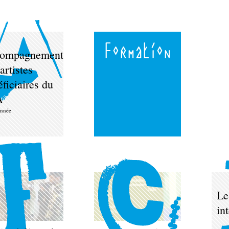
Formation
ompagnement
artistes
ficiaires du
A
année
Le
in