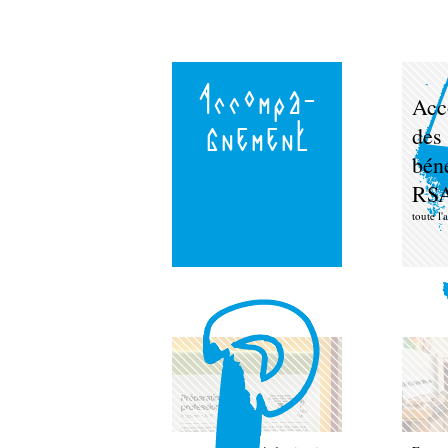
Accompa-
Acc
gnement
des 
béné
RS
toute l'