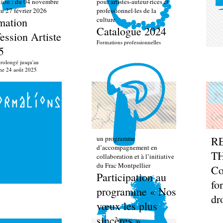
ion : du 04 novembre
pour artistes-auteur·rices et
u 27 février 2026
professionnel·les de la
mation
culture
Catalogue 2024
ession Artiste
Formations professionnelles
5
rolongé jusqu'au
he 24 août 2025
ormations
un programme
R
d’accompagnement en
T
collaboration et à l’initiative
du Frac Montpellier
Co
Participation au
fo
programme « Nos
dr
vœux les plus
sincères »