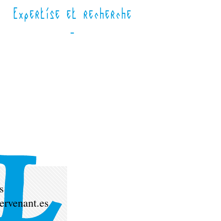
Expertise et recherche
-
s
tervenant.es