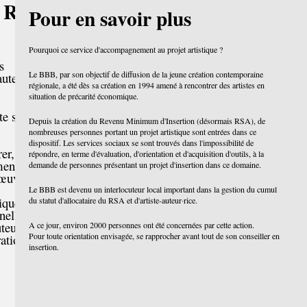
du RSA
Pour en savoir plus
Pourquoi ce service d'accompagnement au projet artistique ?
s
Le BBB, par son objectif de diffusion de la jeune création contemporaine
aute-
régionale, a été dès sa création en 1994 amené à rencontrer des artistes en
situation de précarité économique.
te sous
Depuis la création du Revenu Minimum d'Insertion (désormais RSA), de
nombreuses personnes portant un projet artistique sont entrées dans ce
dispositif. Les services sociaux se sont trouvés dans l'impossibilité de
rer, de
répondre, en terme d'évaluation, d'orientation et d'acquisition d'outils, à la
ement au
demande de personnes présentant un projet d'insertion dans ce domaine.
 œuvre.
Le BBB est devenu un interlocuteur local important dans la gestion du cumul
iques
du statut d'allocataire du RSA et d'artiste-auteur·rice.
nnelle
uteur·rice,
A ce jour, environ 2000 personnes ont été concernées par cette action.
Pour toute orientation envisagée, se rapprocher avant tout de son conseiller en
rations de
insertion.