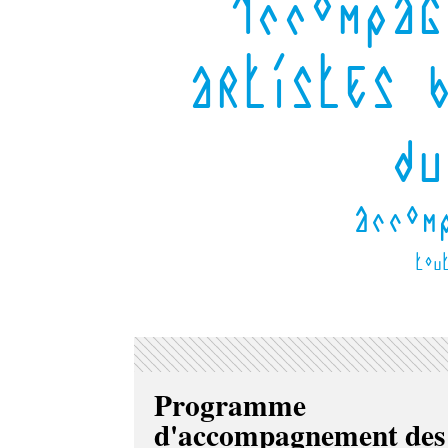
Accompag
artistes b
du
accom
tou
Programme
d'accompagnement des