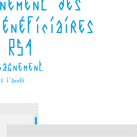
nement des
énéficiaires
 RSA
pagnement
te l'année