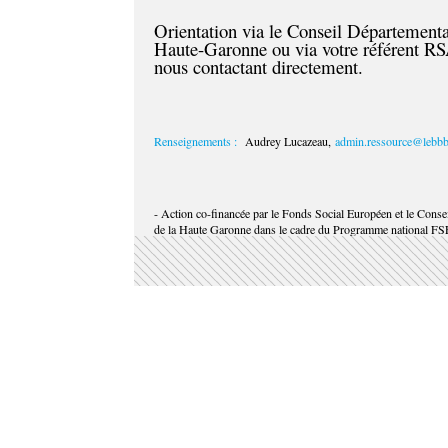
Orientation via le Conseil Départementa
Haute-Garonne ou via votre référent R
nous contactant directement.
Renseignements :
Audrey Lucazeau,
admin.ressource@lebb
- Action co-financée par le Fonds Social Européen et le Conse
de la Haute Garonne dans le cadre du Programme national FS
Inclusion - Jeunesse -
Compétences.
Cette page informative n'engage que le BBB centre d'art et le s
gestionnaire n'est pas responsable de l'usage qui pourrait être f
informations contenues dans cette communication ou publicati