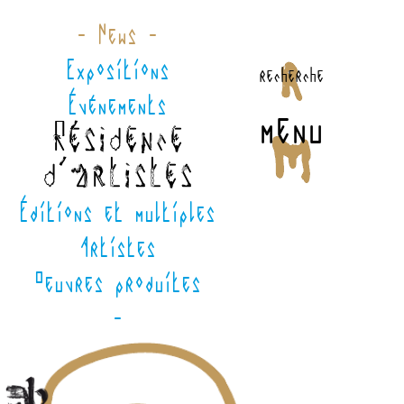
- News -
Expositions
recherche
Événements
menu
Résidence
d'artistes
Éditions et multiples
Artistes
Oeuvres produites
-