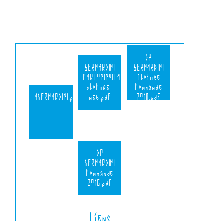
DP
BERNARDINI
BERNARDINI
CARTONINVITATION-
Cloture
cloture-
Commande
ABERNARDINI.pdf
web.pdf
2018.pdf
DP
BERNARDINI
Commande
2016.pdf
Liens