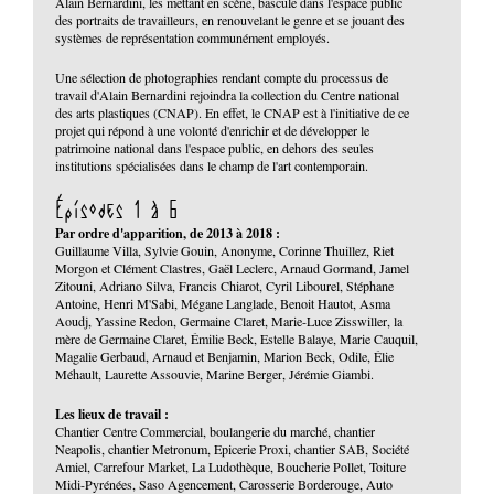
Alain Bernardini, les mettant en scène, bascule dans l'espace public
des portraits de travailleurs, en renouvelant le genre et se jouant des
systèmes de représentation communément employés.
Une sélection de photographies rendant compte du processus de
travail d'Alain Bernardini rejoindra la collection du Centre national
des arts plastiques (CNAP). En effet, le CNAP est à l'initiative de ce
projet qui répond à une volonté d'enrichir et de développer le
patrimoine national dans l'espace public, en dehors des seules
institutions spécialisées dans le champ de l'art contemporain.
Épisodes 1 à 6
Par ordre d'apparition, de 2013 à 2018 :
Guillaume Villa, Sylvie Gouin, Anonyme, Corinne Thuillez, Riet
Morgon et Clément Clastres, Gaël Leclerc, Arnaud Gormand, Jamel
Zitouni, Adriano Silva, Francis Chiarot, Cyril Libourel, Stéphane
Antoine, Henri M'Sabi, Mégane Langlade, Benoit Hautot, Asma
Aoudj, Yassine Redon, Germaine Claret, Marie-Luce Zisswiller, la
mère de Germaine Claret, Émilie Beck, Estelle Balaye, Marie Cauquil,
Magalie Gerbaud, Arnaud et Benjamin, Marion Beck, Odile, Élie
Méhault, Laurette Assouvie, Marine Berger, Jérémie Giambi.
Les lieux de travail :
Chantier Centre Commercial, boulangerie du marché, chantier
Neapolis, chantier Metronum, Epicerie Proxi, chantier SAB, Société
Amiel, Carrefour Market, La Ludothèque, Boucherie Pollet, Toiture
Midi-Pyrénées, Saso Agencement, Carosserie Borderouge, Auto