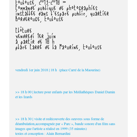
Toulouse, 2013-2018 »
Commande publique de photographies
installée dans l'espace public, quartier
Borderouge, Toulouse
Clôture
vendredi 1er juin
à partir de 18 h
place Carré de la Maourine, Toulouse
vendredi 1er juin 2018 | 18 h (place Carré de la Maourine)
>> 18 h 00 | lecture pour enfants par les Médiathèques Daniel Damin
et les Izards
>> 18 h 30 | visite et redécouverte des oeuvres sous forme de
déambulation,accompagnée par « Parc », bande sonore d'un film sans
images que l'artiste a réalisé en 1999 (35 minutes)
textes et conception : Alain Bernardini