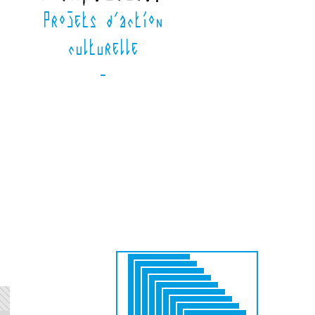
Projets d'action
culturelle
-
BBB
BBB
AFFCIHE4
BBB
AFFICHE1
BBB
Devoirdecole.pdf
AFFICHE2
BBB
1951.pdf
AFFICHE3
BBB
Conjugaison.pdf
AFFICHE5
BBB