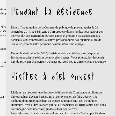
Pendant la résidence
ute au coeur d'un
ge Nord, occasion
s entreprises du
Depuis l'inauguration de la Commande publique de photographies le 20
ne série d'images
septembre 2014, le BBB centre d'art propose divers rendez-vous autour des
alisation des
oeuvres d'Alain Bernardini, ouverts à tous et gratuits ! Ils s'adressent aux
habitants, aux commerçants et autres professionnels des quartiers Nord de
Toulouse, et toute autre personne désirant découvrir le projet.
place Carré de la
Durant le mois de juillet 2015, l'artiste revient en résidence sur le quartier
Borderouge afin de réaliser de nouvelles images. Vous pourrez les découvrir
lors du prochain changement d'images qui aura lieu le dimanche 20 septembre.
, visible
mois.
Visites à ciel ouvert
L'idée est de proposer une découverte du projet de Commande publique de
photographies d'Alain Bernardini, et par extension de faire découvrir le
nal des arts
médium photographique dans un espace autre que celui des institutions
culturelles, c'est-à-dire l'espace public. La médiatrice du BBB centre d'art vous
accompagne dans une visite guidée autour des oeuvres.
Un rendez-vous sur réservation autour de cette œuvre créée et implantée dans