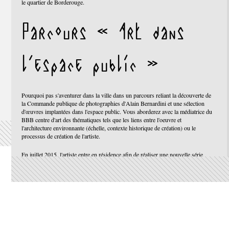
le quartier de Borderouge.
ur BTP
Alain Bernardini, Test in situ de
Alain Bernardini
Parcours « Art dans
l'espace public »
Pourquoi pas s'aventurer dans la ville dans un parcours reliant la découverte de
la Commande publique de photographies d'Alain Bernardini et une sélection
d'œuvres implantées dans l'espace public. Vous aborderez avec la médiatrice du
BBB centre d'art des thématiques tels que les liens entre l'oeuvre et
l'architecture environnante (échelle, contexte historique de création) ou le
processus de création de l'artiste.
En juillet 2015, l'artiste entre en résidence afin de réaliser une nouvelle série
d'images, témoignant de l'évolution du quartier depuis l'été dernier.