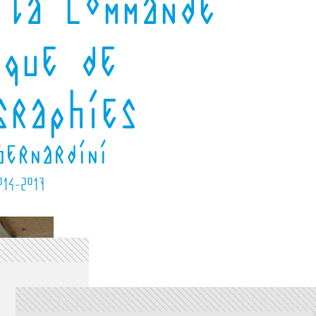
 la Commande
ique de
graphies
Bernardini
014-2017