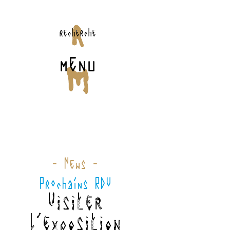
recherche
menu
- News -
Prochains RDV
Visiter
l'exposition