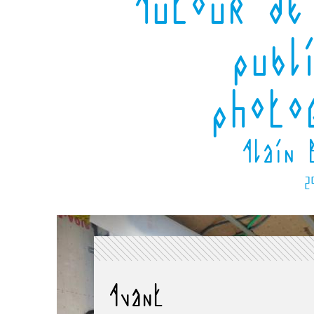
Autour de
publ
photo
Alain 
2
Avant