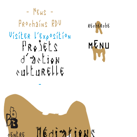
- News -
Prochains RDV
recherche
Visiter l'exposition
menu
Projets
d'action
culturelle
-