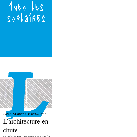
Avec les
scolaires
Avec Manon Crison-Carle
L'architecture en
chute
en décembre - partenariat avec le