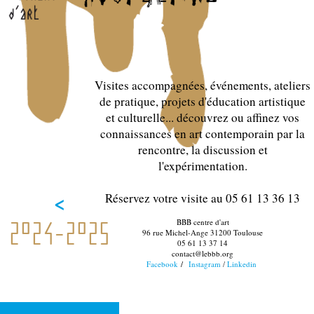
Visites accompagnées, événements, ateliers
de pratique, projets d'éducation artistique
et culturelle... découvrez ou affinez vos
connaissances en art contemporain par la
rencontre, la discussion et
l'expérimentation.
<
Réservez votre visite au 05 61 13 36 13
BBB centre d'art
2024-2025
96 rue Michel-Ange 31200 Toulouse
05 61 13 37 14
contact@lebbb.org
Facebook
/
Instagram
Linkedin
/