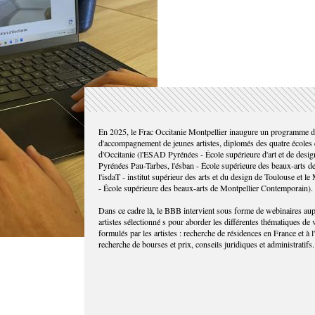
En 2025, le Frac Occitanie Montpellier inaugure un programme d'
d'accompagnement de jeunes artistes, diplomés des quatre écoles 
d'Occitanie (l'ESAD Pyrénées - École supérieure d'art et de desig
Pyrénées Pau-Tarbes, l'ésban - École supérieure des beaux-arts d
l'isdaT - institut supérieur des arts et du design de Toulouse et 
- École supérieure des beaux-arts de Montpellier Contemporain).
Dans ce cadre là, le BBB intervient sous forme de webinaires au
artistes sélectionné s pour aborder les différentes thématiques de
formulés par les artistes : recherche de résidences en France et à l
recherche de bourses et prix, conseils juridiques et administratifs.