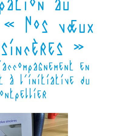
pation au
 « Nos vœux
 sincères »
’accompagnement en
t à l’initiative du
ontpellier