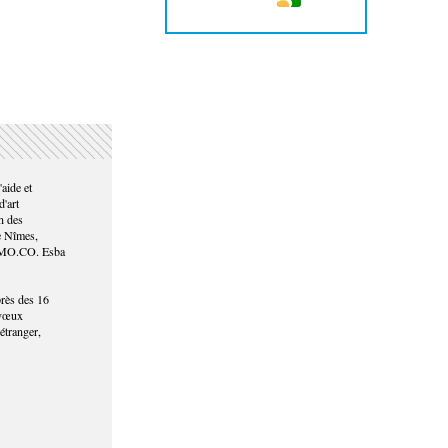
aide et
d'art
n des
e Nîmes,
le MO.CO. Esba
près des 16
 vœux
'étranger,