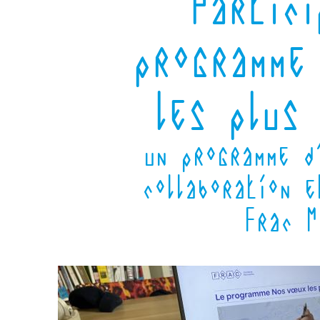
Partici
programme
les plus
un programme d
collaboration e
Frac M