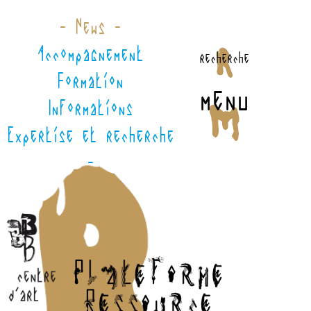
- News -
Accompagnement
recherche
Formation
menu
Informations
Expertise et recherche
-