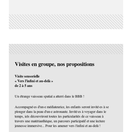
Visites en groupe, nos propositions
Visite sensorielle
« Vers l'infini et au-delà »
de 2 à 5 ans
Un étrange vaisseau spatial a atterri dans le BBB !
Accompagné·es d'un·e médiateurice, les enfants seront invité·es à se
plonger dans la peau d'un·e astronaute. Invité·es à voyager dans le
temps, iels découvriront toutes les particularités de ce vaisseau à
travers une matériauthèque, un parcours participatif et une lecture
jeunesse immersive... Pour les amener vers l'infini et au-delà !