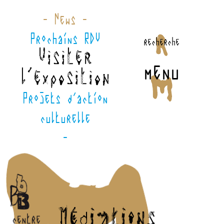
- News -
Prochains RDV
recherche
Visiter
menu
l'exposition
Projets d'action
culturelle
-