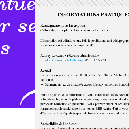
La formation « Classer, situer et montrer ses œuvres » v
connaissances essentielles sur les enjeux de la mise en visi
INFORMATIONS PRATIQUE
et vous permettra de protéger juridiquement vos œuvres. 
outils concrets pour anticiper les contraintes des process
transport, d’archivage et de documentation des œuvres, ai
Renseignements & Inscription
méthodologiques pour fluidifier les échanges d’informatio
Clôture des inscriptions 1 mois avant la formation.
professionnelles : exploitation des visuels de vos travaux
communication institutionnelle, présentation de votre trav
L'inscription est définitive une fois le positionnement pédagogiqu
individuel, sauvegarde et conservation des oeuvres, etc.
le paiement ou la prise en charge validés.
→ Cette formation est modularisable, avec la possibilité
Audrey Lucazeau • référente administrative
de choisir à la carte des modules qui composeront
→
admin.ressource@lebbb.org
| 05 61 13 50 33
votre parcours de formation individuel.
Accueil
Publics concernés
La formation se déroulera au BBB centre d'art, 96 rue Michel A
Toulouse.
Artistes visuel·les critiques d'art ou commissaires 
→ Bâtiment en rez-de-chaussée accessible aux personnes à mobili
professionnel.les ou engagé·es dans une démarche
professionnalisation.
Pour les parties en autoformation : vous aurez accès à des ressour
activités en ligne sur la plateforme pédagogique en amont et entre
parties de formation en présentiel. Vous pouvez effectuer ces heu
Prérequis
formation en distanciel chez vous, ou au BBB centre d'art si vou
d'équipements adéquats (espace de travail et connexion internet).
● Avoir déjà eu une première expérience de diffusion, m
● Engagement dans la production : avoir déjà produit des
Accessibilité & handicap
supplémentaires s'appliquent à certains modules.
Si vous avez besoin d'un aménagement particulier ou d'une adapt