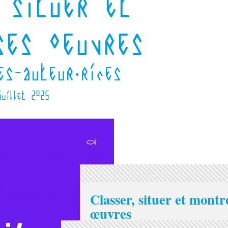
 situer et
ses oeuvres
es-auteur·rices
juillet 2025
Classer, situer et montr
œuvres