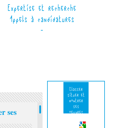
Expertise et recherche
Appels à candidatures
-
Classer
situer et
montrer
ses
er ses
oeuvres
Fiche
descriptive.pdf