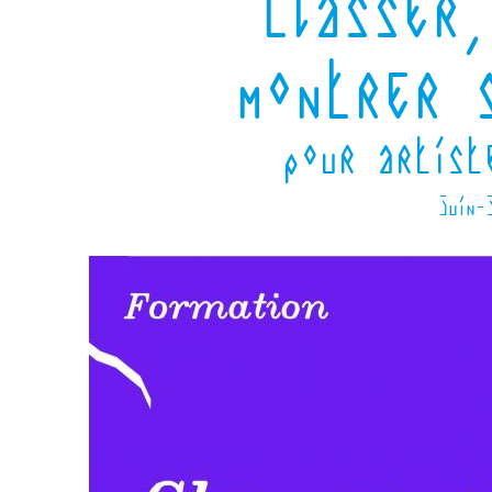
Classer,
montrer 
pour artist
juin-