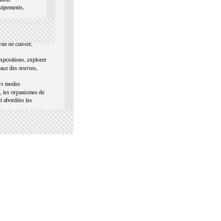
quipements,
bb.org
faire l'inventaire de
vue de classer,
xpositions, explorer
space des œuvres,
urs modes
ations et dans
), les organismes de
t abordées les
.
te les usages du
procher de
missaire d'expositions
O) dont vous
sé.
ez pas les
e finance vos
r·e pôle
e cadre d'une
 conservation et de
ogie d'inventaire
accompagne
tallation d'œuvre.