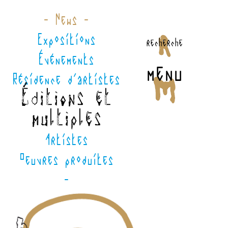
- News -
Expositions
recherche
Événements
menu
Résidence d'artistes
Éditions et
multiples
Artistes
Oeuvres produites
-