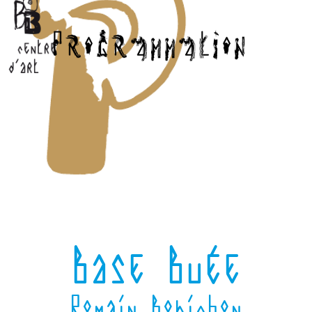
Base Buée
Romain Bobichon