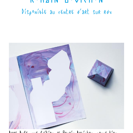
Disponible au centre d'art sur rdv
Base
grap