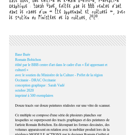
Base Buée, une édition de Romain Bobichon, conception
dans
graphique : Sarah Vadé, éditée par le BBB centre d’art
le s
dans le cadre d’un « Été apprenant et culturel », avec
Fann
le soutien du Ministère de la culture, 2020.
Base Buée
Romain Bobichon
édité par le BBB centre d'art dans le cadre d'un « Été apprenant et
culturel »
avec le soutien du Ministère de la Culture - Préfet de la région
Occitanie - DRAC Occitanie
conception graphique : Sarah Vadé
octobre 2020
imprimé à 500 exemplaires
Douze tracés sur douze peintures réalisées sur une vitre de scanner.
Ce multiple se compose d'une série de plusieurs planches sur
lesquelles se superposent des tracés graphiques et des peintures de
l'artiste Romain Bobichon. En découpant les formes dessinées, des
volumes apparaissent en relation avec le mobilier produit lors de la
résidence MODULE ACTIONS par le designer Romain Guillet et