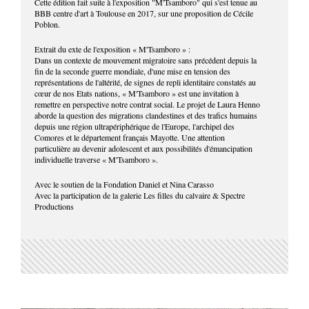
Cette édition fait suite à l'exposition "M'Tsamboro" qui s'est tenue au
BBB centre d'art à Toulouse en 2017, sur une proposition de Cécile
Poblon.
Extrait du exte de l'exposition « M'Tsamboro » :
Dans un contexte de mouvement migratoire sans précédent depuis la
fin de la seconde guerre mondiale, d'une mise en tension des
représentations de l'altérité, de signes de repli identitaire constatés au
cœur de nos Etats nations, « M'Tsamboro » est une invitation à
remettre en perspective notre contrat social. Le projet de Laura Henno
aborde la question des migrations clandestines et des trafics humains
depuis une région ultrapériphérique de l'Europe, l'archipel des
Comores et le département français Mayotte. Une attention
particulière au devenir adolescent et aux possibilités d'émancipation
individuelle traverse « M'Tsamboro ».
Avec le soutien de la Fondation Daniel et Nina Carasso
Avec la participation de la galerie Les filles du calvaire & Spectre
Productions