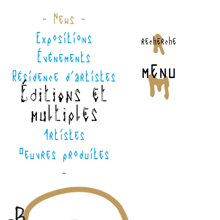
- News -
Expositions
recherche
Événements
menu
Résidence d'artistes
Éditions et
multiples
Artistes
Oeuvres produites
-