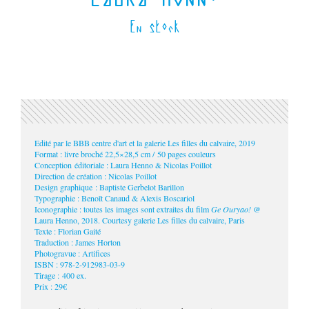
En stock
Edité par le BBB centre d'art et la galerie Les filles du calvaire, 2019
Format : livre broché 22,5×28,5 cm / 50 pages couleurs
Conception éditoriale : Laura Henno & Nicolas Poillot
Direction de création : Nicolas Poillot
Design graphique : Baptiste Gerbelot Barillon
Typographie : Benoît Canaud & Alexis Boscariol
Iconographie : toutes les images sont extraites du film
Ge Ouryao!
@
Laura Henno, 2018. Courtesy galerie Les filles du calvaire, Paris
Texte : Florian Gaité
Traduction : James Horton
Photogravue : Artifices
ISBN : 978-2-912983-03-9
Tirage : 400 ex.
Prix : 29€