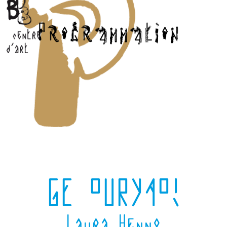
GE OURYAO!
Laura Henno