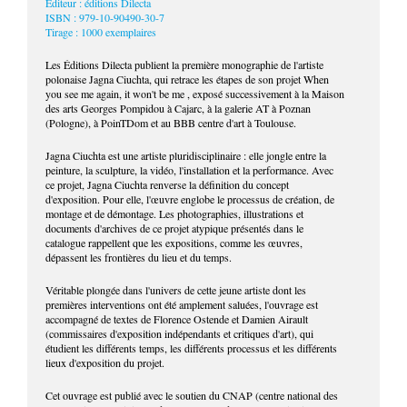
Editeur : éditions Dilecta
ISBN : 979-10-90490-30-7
Tirage : 1000 exemplaires
Les Éditions Dilecta publient la première monographie de l'artiste
polonaise Jagna Ciuchta, qui retrace les étapes de son projet When
you see me again, it won't be me , exposé successivement à la Maison
des arts Georges Pompidou à Cajarc, à la galerie AT à Poznan
(Pologne), à PoinTDom et au BBB centre d'art à Toulouse.
Jagna Ciuchta est une artiste pluridisciplinaire : elle jongle entre la
peinture, la sculpture, la vidéo, l'installation et la performance. Avec
ce projet, Jagna Ciuchta renverse la définition du concept
d'exposition. Pour elle, l'œuvre englobe le processus de création, de
montage et de démontage. Les photographies, illustrations et
documents d'archives de ce projet atypique présentés dans le
catalogue rappellent que les expositions, comme les œuvres,
dépassent les frontières du lieu et du temps.
Véritable plongée dans l'univers de cette jeune artiste dont les
premières interventions ont été amplement saluées, l'ouvrage est
accompagné de textes de Florence Ostende et Damien Airault
(commissaires d'exposition indépendants et critiques d'art), qui
étudient les différents temps, les différents processus et les différents
lieux d'exposition du projet.
Cet ouvrage est publié avec le soutien du CNAP (centre national des