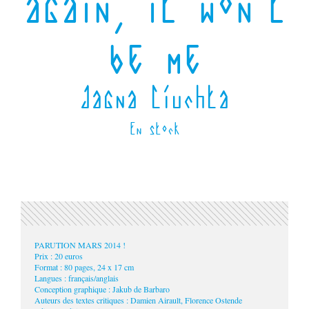
again, it won’t
be me
Jagna Ciuchta
En stock
PARUTION MARS 2014 !
Prix : 20 euros
Format : 80 pages, 24 x 17 cm
Langues : français/anglais
Conception graphique : Jakub de Barbaro
Auteurs des textes critiques : Damien Airault, Florence Ostende