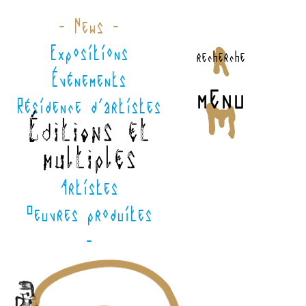
- News -
Expositions
recherche
Événements
menu
Résidence d'artistes
Éditions et
multiples
Artistes
Oeuvres produites
-