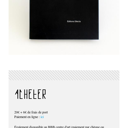
ACHETER
20€ + 6€ de frais de port
Paiement en ligne :
ici
Également disponible au BBB centre d'art (paiement par chèque ou