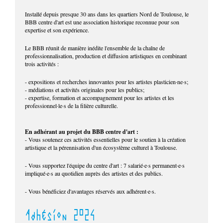
Installé depuis presque 30 ans dans les quartiers Nord de Toulouse, le
BBB centre d'art est une association historique reconnue pour son
expertise et son expérience.
Le BBB réunit de manière inédite l'ensemble de la chaîne de
professionnalisation, production et diffusion artistiques en combinant
trois activités :
- expositions et recherches innovantes pour les artistes plasticien·ne·s;
- médiations et activités originales pour les publics;
- expertise, formation et accompagnement pour les artistes et les
professionnel·le·s de la filière culturelle.
En adhérant au projet du BBB centre d'art :
- Vous soutenez ces activités essentielles pour le soutien à la création
artistique et la pérennisation d'un écosystème culturel à Toulouse.
- Vous supportez l'équipe du centre d'art : 7 salarié·e·s permanent·e·s
impliqué·e·s au quotidien auprès des artistes et des publics.
- Vous bénéficiez d'avantages réservés aux adhérent·e·s.
Adhésion 2024