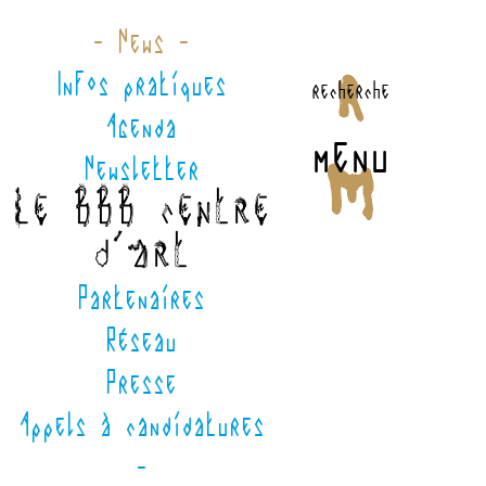
- News -
Infos pratiques
recherche
Agenda
menu
Newsletter
Le BBB centre
d'art
Partenaires
Réseau
Presse
Appels à candidatures
-