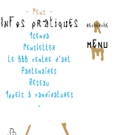
- News -
Infos pratiques
recherche
Agenda
menu
Newsletter
Le BBB centre d'art
Partenaires
Réseau
Appels à candidatures
-