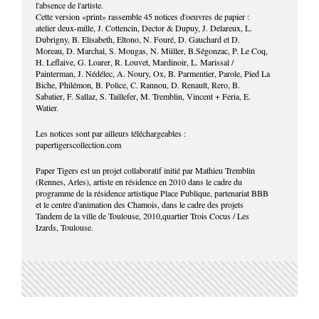
l'absence de l'artiste.
Cette version «print» rassemble 45 notices d'oeuvres de papier :
atelier deux-mille, J. Cottencin, Dector & Dupuy, J. Delareux, L.
Dubrigny, B. Elisabeth, Eltono, N. Fouré, D. Gauchard et D.
Moreau, D. Marchal, S. Mougas, N. Müller, B.Ségonzac, P. Le Coq,
H. Leflaive, G. Loarer, R. Louvet, Mardinoir, L. Marissal /
Painterman, J. Nédélec, A. Noury, Ox, B. Parmentier, Parole, Pied La
Biche, Philémon, B. Police, C. Rannou, D. Renault, Rero, B.
Sabatier, F. Sallaz, S. Taillefer, M. Tremblin, Vincent + Feria, E.
Watier.
Les notices sont par ailleurs téléchargeables :
papertigerscollection.com
Paper Tigers est un projet collaboratif initié par Mathieu Tremblin
(Rennes, Arles), artiste en résidence en 2010 dans le cadre du
programme de la résidence artistique Place Publique, partenariat BBB
et le centre d'animation des Chamois, dans le cadre des projets
Tandem de la ville de Toulouse, 2010,quartier Trois Cocus / Les
Izards, Toulouse.