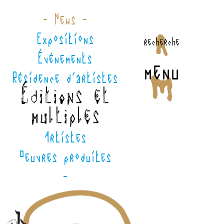
- News -
Expositions
recherche
Événements
menu
Résidence d'artistes
Éditions et
multiples
Artistes
Oeuvres produites
-