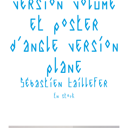
version volume
et poster
d’angle version
plane
Sébastien Taillefer
En stock