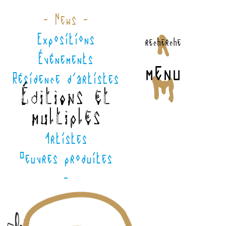
- News -
Expositions
recherche
Événements
menu
Résidence d'artistes
Éditions et
multiples
Artistes
Oeuvres produites
-