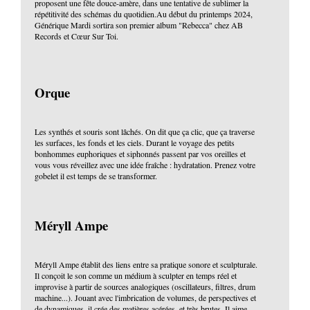
proposent une fête douce-amère, dans une tentative de sublimer la
répétitivité des schémas du quotidien.Au début du printemps 2024,
Générique Mardi sortira son premier album "Rebecca" chez AB
Records et Cœur Sur Toi.
Orque
Les synthés et souris sont lâchés. On dit que ça clic, que ça traverse
les surfaces, les fonds et les ciels. Durant le voyage des petits
bonhommes euphoriques et siphonnés passent par vos oreilles et
vous vous réveillez avec une idée fraîche : hydratation. Prenez votre
gobelet il est temps de se transformer.
Méryll Ampe
Méryll Ampe établit des liens entre sa pratique sonore et sculpturale.
Il conçoit le son comme un médium à sculpter en temps réel et
improvise à partir de sources analogiques (oscillateurs, filtres, drum
machine...). Jouant avec l'imbrication de volumes, de perspectives et
de dynamiques, il crée des matières acérées, et très brutes. Il aime