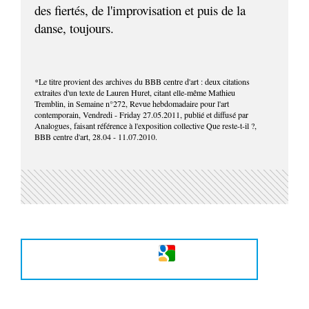
des fiertés, de l'improvisation et puis de la
danse, toujours.
*Le titre provient des archives du BBB centre d'art : deux citations
extraites d'un texte de Lauren Huret, citant elle-même Mathieu
Tremblin, in Semaine n°272, Revue hebdomadaire pour l'art
contemporain, Vendredi - Friday 27.05.2011, publié et diffusé par
Analogues, faisant référence à l'exposition collective Que reste-t-il ?,
BBB centre d'art, 28.04 - 11.07.2010.