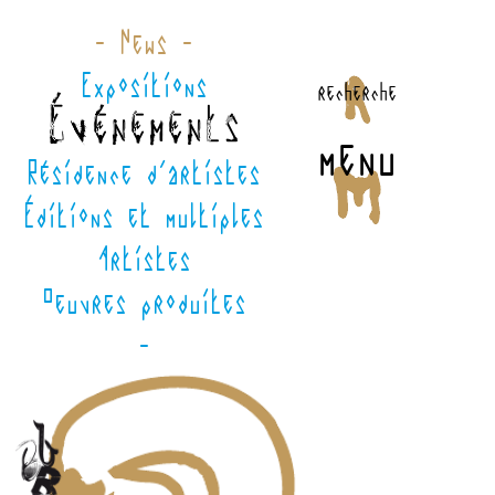
- News -
Expositions
recherche
Événements
menu
Résidence d'artistes
Éditions et multiples
Artistes
Oeuvres produites
-