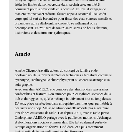
frôler les limites du son et creuse dans sa chair avec un intérêt
permanent pour la physicalité et la porosité. En live, il s'engage de
manière instinctive et radicale, faisant appel à l'écoute du lieu et du
corps qui lui sert de baromètre pour tisser des états sonores massifs et
organiques qui se déploient, se croisent, se mélangent ou se
décomposent. En résultent de tonitruantes salves de bruits abstraits,
distorsions et de saturations rythmiques.
Amelo
Amélie Clicquot travaille autour du concept de lumière et de
photosensibilité, à travers différentes techniques alternatives comme le
cyanotype, l'anthotype, le chlorophyll print ou encore le sténopé et la
solargraphie.
Avec son alias AMELO, elle compose des atmosphères rassurantes,
confortables et festives. Son attirance pour les rythmes saccadés de la
dub et du reggaeton, qu'elle mélange intuitivement tout au long de ses
DJ sets, place sa sélection dans un registre bass musique, perméable à
des incursions pop. Mélange adroit dont elle n'hésite pas à s'extraire
lors de ses émissions de radio. Car depuis 2021, avec la radio pirate
Ondorphine, AMELO partage avec le public des moments d'échanges
et d'explorations sociales et musicales. Elle fait également partie de
l'équipe organisatrice du festival Gofildren, et a plus récemment
intégré celle de la webradio toulousaine Egregore.