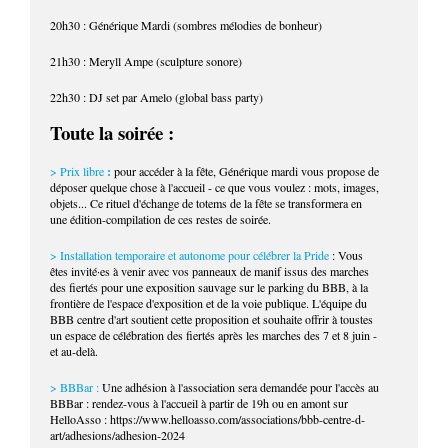
20h30 : Générique Mardi (sombres mélodies de bonheur)
21h30 : Meryll Ampe (sculpture sonore)
22h30 : DJ set par Amelo (global bass party)
Toute la soirée :
:
> Prix libre
pour accéder à la fête, Générique mardi vous propose de
déposer quelque chose à l'accueil - ce que vous voulez : mots, images,
objets... Ce rituel d'échange de totems de la fête se transformera en
une édition-compilation de ces restes de soirée.
> Installation temporaire et autonome pour célébrer la Pride
: Vous
êtes invité·es à venir avec vos panneaux de manif issus des marches
des fiertés pour une exposition sauvage sur le parking du BBB, à la
frontière de l'espace d'exposition et de la voie publique. L'équipe du
BBB centre d'art soutient cette proposition et souhaite offrir à toustes
un espace de célébration des fiertés après les marches des 7 et 8 juin -
et au-delà.
> BBBar :
Une adhésion à l'association sera demandée pour l'accès au
BBBar : rendez-vous à l'accueil à partir de 19h ou en amont sur
HelloAsso : https://www.helloasso.com/associations/bbb-centre-d-
art/adhesions/adhesion-2024