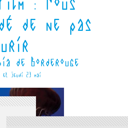
film : Nous
dé de ne pas
urir
pia de Borderouge
5 et jeudi 23 mai