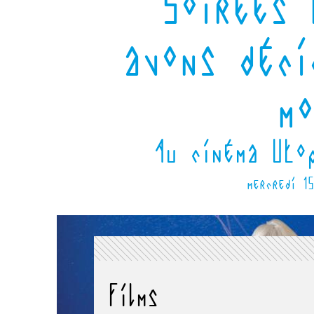
Soirées 
avons déci
mo
Au cinéma Uto
mercredi 1
films