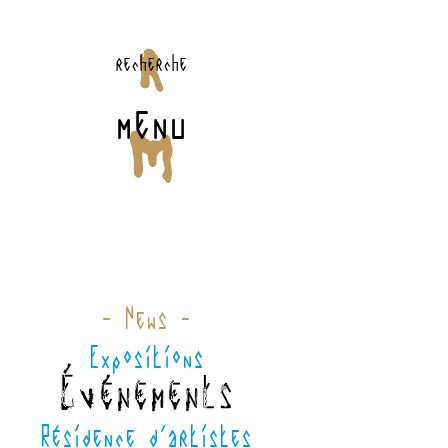
recherche
menu
- News -
Expositions
Événements
Résidence d'artistes