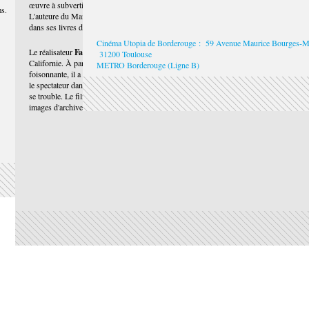
œuvre à subvertir l'hégémonie de la vision masculine sur la nature et la science.
ms.
L'auteure du Manifeste Cyborg est aussi une incroyable conteuse qui dépeint
dans ses livres des univers fabuleux peuplés d'espèces transfuturistes.
Cinéma Utopia de Borderouge : 59 Avenue Maurice Bourges-M
Fabrizio Terranova
Le réalisateur
a rencontré Donna Haraway chez elle en
31200 Toulouse
Californie. À partir de discussions complices sur ses recherches et sa pensée
METRO Borderouge (Ligne B)
foisonnante, il a construit un portrait cinématographique singulier qui immerge
le spectateur dans un monde où la frontière entre la science-fiction et la réalité
se trouble. Le film tente de déceler une pensée en mouvement, mêlant récits,
images d'archives et fabulation dans la forêt californienne. »