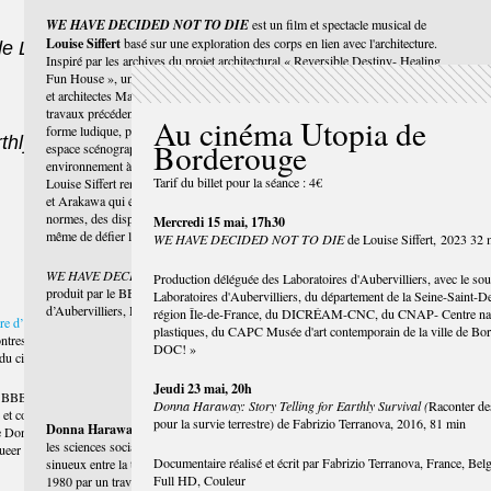
WE HAVE DECIDED NOT TO DIE
est un film et spectacle musical de
Louise Siffert
basé sur une exploration des corps en lien avec l'architecture.
 Louise
Inspiré par les archives du projet architectural « Reversible Destiny- Healing
Fun House », une « éco-communauté queer », imaginé par les artistes, poètes
et architectes Madeline Gins et Shusaku Arakawa. Dans la droite lignée de ses
travaux précédents Louise Siffert transforme ces archives en objet à travers une
Au cinéma Utopia de
forme ludique, poétique et plus accessible, la plasticienne reproduit ainsi un
thly
Borderouge
espace scénographique et lumineux haut en textures et en couleurs. Dans cet
environnement à l'esthétique prononcée, propice à l'expression des singularités,
Tarif du billet pour la séance : 4€
Louise Siffert renoue avec les intentions esthétiques et politiques du duo Gins
et Arakawa qui élaborait des structures capables d'émanciper les corps des
normes, des dispositifs de contrôle ou des processus d'idéalisation, et peut-être
Mercredi 15 mai, 17h30
Louise Siffert, « WE HAVE DECIDE
même de défier la mort. »
WE HAVE DECIDED NOT TO DIE
de Louise Siffert, 2023 32 
WE HAVE DECIDED NOT TO DIE
(2023) fait suite au film
Gut feeling
Production déléguée des Laboratoires d'Aubervilliers, avec le sou
produit par le BBB centre d'art en 2021, avec le soutien des Laboratoires
Laboratoires d'Aubervilliers, du département de la Seine-Saint-De
d’Aubervilliers, DOC! et Pushka productions
région Île-de-France, du DICRÉAM-CNC, du CNAP- Centre nati
e d’art
plastiques, du CAPC Musée d'art contemporain de la ville de Bor
ntres autour de
DOC! »
 du cinéma.
Jeudi 23 mai, 20h
du BBB, Nous
Donna Haraway: Story Telling for Earthly Survival (
Raconter des
 et coloré de
pour la survie terrestre) de Fabrizio Terranova, 2016, 81 min
Donna Haraway
, éminente philosophe, primatologue et féministe, a bousculé
 de Donna
les sciences sociales et la philosophie contemporaine en tissant des liens
ueer et
Documentaire réalisé et écrit par Fabrizio Terranova, France, Bel
sinueux entre la théorie et la fiction. Elle s'est fait connaître à partir des années
Full HD, Couleur
1980 par un travail sur l'identité qui, rompant avec les tendances dominantes,