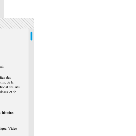
D NOT TO DIE » Film, 2023, capture d'écran.
min
tien des
nis, de la
onal des arts
deaux et de
 histoires
gique, Video