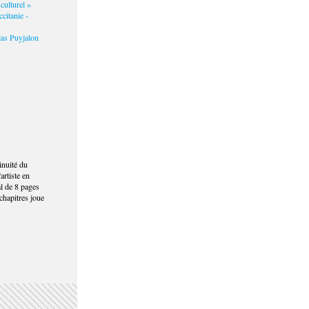
 culturel »
ccitanie -
las Puyjalon
Nicolas Puy
inuité du
artiste en
al de 8 pages
chapitres joue
ar le BBB centre d'art, Toulouse, 2020