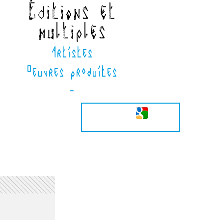
Éditions et
multiples
Artistes
Oeuvres produites
-