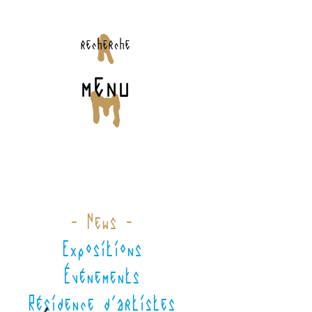
recherche
menu
- News -
Expositions
Événements
Résidence d'artistes