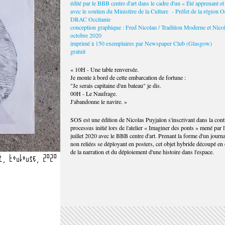
édité par le BBB centre d'art dans le cadre d'un « Été apprenant et
avec le soutien du Ministère de la Culture - Préfet de la région O
DRAC Occitanie
conception graphique : Fred Nicolau / Tradition Moderne et Nico
octobre 2020
imprimé à 150 exemplaires par Newspaper Club (Glasgow)
gratuit
« 10H - Une table renversée.
Je monte à bord de cette embarcation de fortune :
"Je serais capitaine d'un bateau" je dis.
00H - Le Naufrage.
J'abandonne le navire. »
SOS est une édition de Nicolas Puyjalon s'inscrivant dans la cont
processus initié lors de l'atelier « Imaginer des ponts » mené par l'
juillet 2020 avec le BBB centre d'art. Prenant la forme d'un journ
non reliées se déployant en posters, cet objet hybride découpé en 
de la narration et du déploiement d'une histoire dans l'espace.
t, Toulouse, 2020
Nicolas Puyjalon, "SOS", édité p