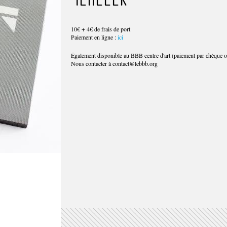
engageant les artistes dans leur rapport au dessin et à l'es
édition se pose comme objet modeste et généreux, la précio
la qualité intrinsèque des propositions artistiques et à le
10€ + 4€ de frais de port
forme indicielle où les choix et engagements d'artistes qu
Paiement en ligne :
ici
ni les mêmes préoccupations, ni les mêmes modes opérato
dans l'appropriation de cet espace de jeu et de travail. 16
10 cahiers placés de façon aléatoire. Où comment penser d
Également disponible au BBB centre d'art (paiement par chèque o
réfléchies entre les dessins -correspondances, tensions et 
Nous contacter à contact@lebbb.org
l'intérieur des cahiers, tout en s'offrant la possibilité de 
Un projet de création pour engager autrement le rapport à l'
public et le BBB.
Hélène Angeletti, Marion Bardavid, Véronique Barthe, A
Stéphane Benault, Didier Béquillard, Mélanie Berger, Th
Bories, Raphaëlle Campana, Emmanuelle Castellan, Mar
Coste, Grégory Derenne, Alexandre Désirée, Gaëlle Dub
Arno Fabre, Florence Garrabé, Cyril Hatt, Carl Hurtin, Vi
Caroline Le Méhauté, Nicolas Maureau, Judith Millot, Ju
Paganotto, Caroline Pandelé, Benoît Pieron, Bertrand Par
Veronika Peddinghaus, Sabine Petit, Marianne Plo, Nico
Gas, Adélaïde Racca, Babeth Rambault, Léonore Sabrier,
Sébastien Taillefer.