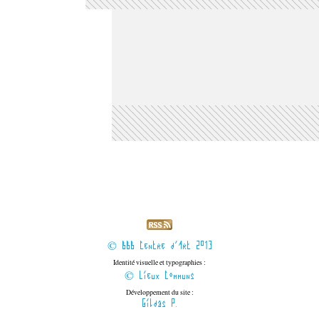
© BBB Centre d'Art 2013
Identité visuelle et typographies :
© Lieux Communs
Développement du site :
Gildas P.