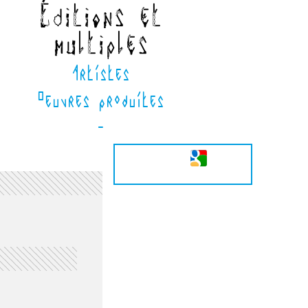
Éditions et
multiples
Artistes
Oeuvres produites
-
 un projet de création