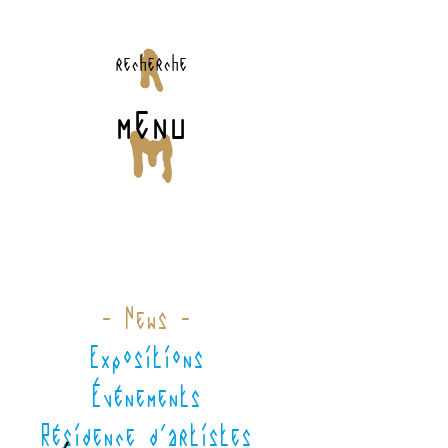
recherche
menu
- News -
Expositions
Événements
Résidence d'artistes