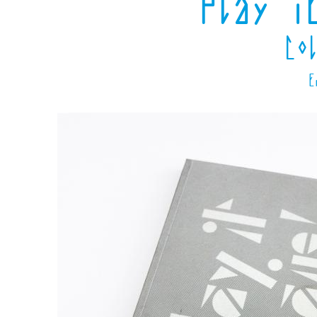
Play i
Co
E