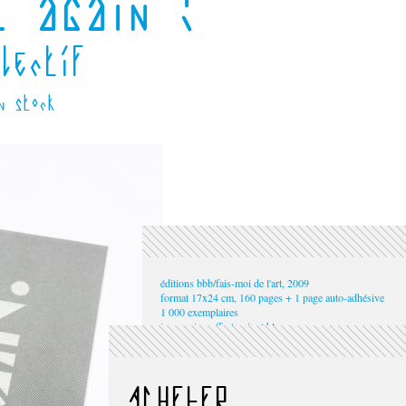
t again !
llectif
n stock
éditions bbb/fais-moi de l'art, 2009
format 17x24 cm, 160 pages + 1 page auto-adhésive
1 000 exemplaires
impression offset noir et blanc
conception graphique : SuperBison
ISBN 978-2-9532053-2-9
prix 15 euros
ACHETER
Play it again ! est conçu comme une exposition collective,